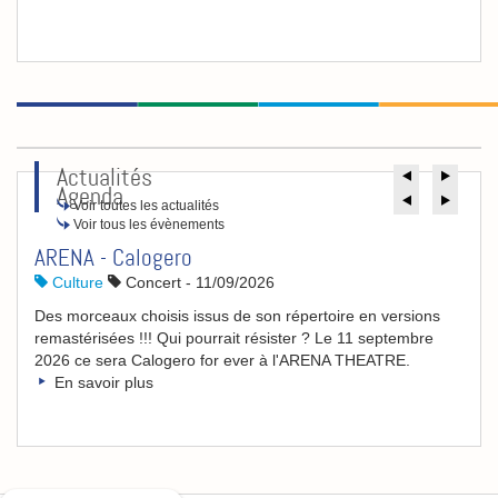
Actualités
Précéde
Suiv
Agenda
Précéde
Suiv
Voir toutes les actualités
Voir tous les évènements
ARENA - Calogero
Culture
Concert
-
11/09/2026
Des morceaux choisis issus de son répertoire en versions
remastérisées !!! Qui pourrait résister ? Le 11 septembre
2026 ce sera Calogero for ever à l'ARENA THEATRE.
En savoir plus