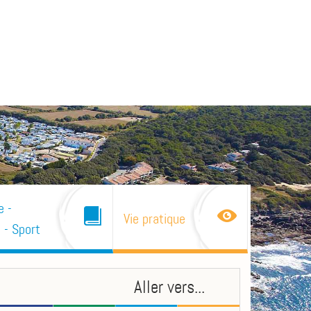
e -
Vie pratique
 - Sport
Aller vers...