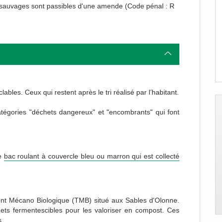
s sauvages sont passibles d'une amende (Code pénal : R
ables. Ceux qui restent après le tri réalisé par l’habitant.
catégories "déchets dangereux" et "encombrants" qui font
le
bac roulant à couvercle bleu ou marron qui est collecté
ent Mécano Biologique (TMB) situé aux Sables d'Olonne.
chets fermentescibles pour les valoriser en compost. Ces
s.