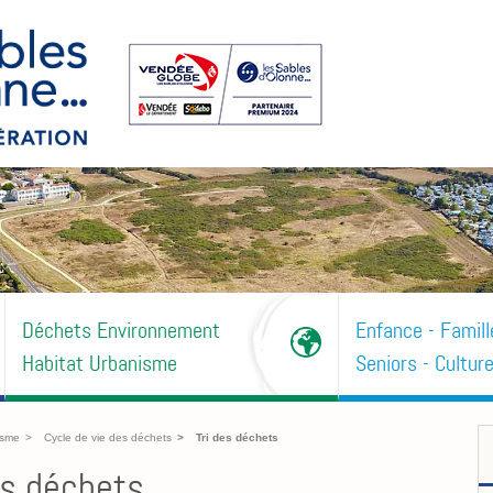
Déchets Environnement
Enfance - Famill
Habitat Urbanisme
Seniors - Culture
isme
Cycle de vie des déchets
Tri des déchets
es déchets