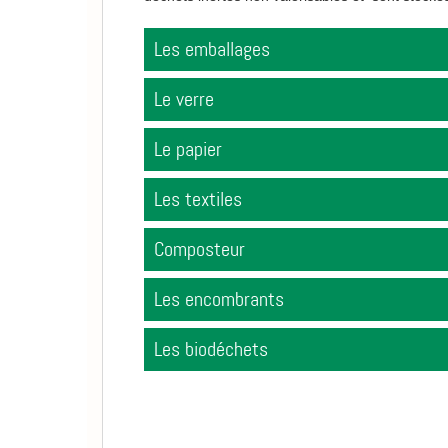
Les emballages
Le verre
Le papier
Les textiles
Composteur
Les encombrants
Les biodéchets