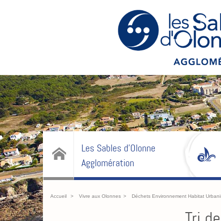
Les Sables d'Olonne
Agglomération
Accueil
Vivre aux Olonnes
Déchets Environnement Habitat Urban
Tri d