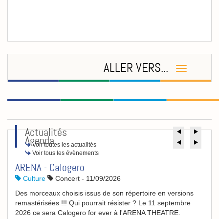
ALLER VERS...
Actualités
Précéde
Suiv
Agenda
Précéde
Suiv
Voir toutes les actualités
Voir tous les évènements
ARENA - Calogero
Culture
Concert
-
11/09/2026
Des morceaux choisis issus de son répertoire en versions
remastérisées !!! Qui pourrait résister ? Le 11 septembre
2026 ce sera Calogero for ever à l'ARENA THEATRE.