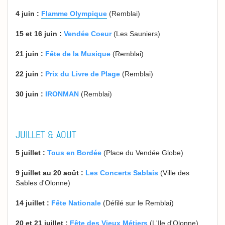
4 juin :
Flamme Olympique
(Remblai)
15 et 16 juin :
Vendée Coeur
(Les Sauniers)
21 juin :
Fête de la Musique
(Remblai)
22 juin :
Prix du Livre de Plage
(Remblai)
30 juin :
IRONMAN
(Remblai)
JUILLET & AOUT
5 juillet :
Tous en Bordée
(Place du Vendée Globe)
9 juillet au 20 août :
Les Concerts Sablais
(Ville des
Sables d'Olonne)
14 juillet :
Fête Nationale
(Défilé sur le Remblai)
20 et 21 juillet :
Fête des Vieux Métiers
(L'Ile d'Olonne)