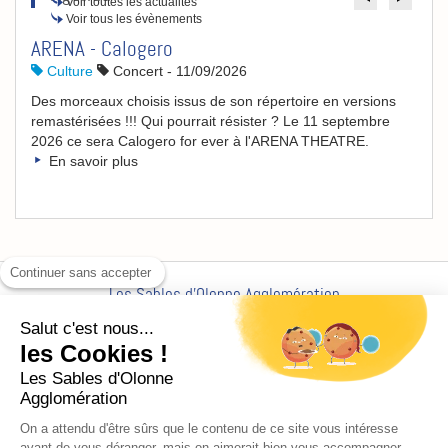
Voir toutes les actualités
Voir tous les évènements
ARENA - Calogero
Culture
Concert
-
11/09/2026
Des morceaux choisis issus de son répertoire en versions
remastérisées !!! Qui pourrait résister ? Le 11 septembre
2026 ce sera Calogero for ever à l'ARENA THEATRE.
En savoir plus
Continuer sans accepter
Les Sables d'Olonne Agglomération
Siège social -
CS 21842, 21 Place du Poilu de France,
Salut c'est nous...
85100 Les Sables-d'Olonne
les Cookies !
Contacter l'Agglo par e-mail
Les Sables d'Olonne
Appelez-
Tél: 02 51 23 16 00
/
Fax :
Agglomération
nous
On a attendu d'être sûrs que le contenu de ce site vous intéresse
Une
avant de vous déranger, mais on aimerait bien vous accompagner