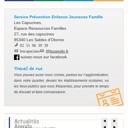
[Vie/Jeun]
Service Prévention Enfance Jeunesse Famille
Contacts
Les Capucines,
Espace Ressources Familles
27, rue des capucines
85340 Les Sables d'Olonne
02 51 96 39 39
lescapucines
@lsoagglo.fr
suivez-nous sur facebook
Travail de rue
Vous pouvez aussi nous croiser, partout sur l’agglomération,
dans votre quartier, devant les établissements scolaires, ou
les lieux publics que vous fréquentez, pour prendre le temps
de discuter et faire connaissance.
Actualités
Précéde
Suiv
Agenda
Précéde
Suiv