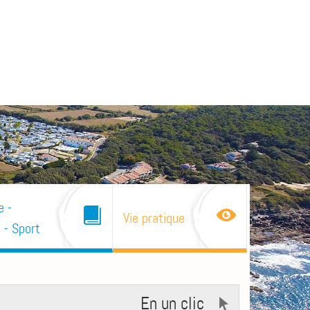
e -
Vie pratique
 - Sport
En un clic