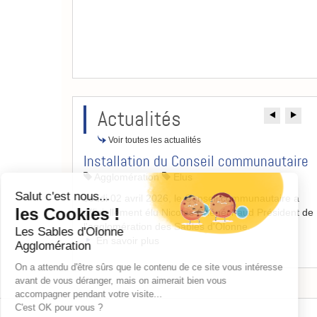
Actualités
Précé
Su
Voir toutes les actualités
Continuer sans accepter
Installation du Conseil communautaire
Agglomération
Elus
Salut c'est nous...
Jeudi 02 avril 2026, le Conseil communautaire a
les Cookies !
officiellement élu Nicolas Chénéchaud Président de
l'agglomération des Sables d'Olonne.
Les Sables d'Olonne
En savoir plus
Agglomération
On a attendu d'être sûrs que le contenu de ce site vous intéresse
avant de vous déranger, mais on aimerait bien vous
accompagner pendant votre visite...
C'est OK pour vous ?