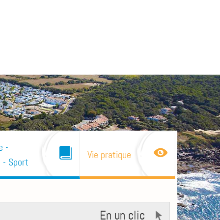
e -
Vie pratique
 - Sport
En un clic