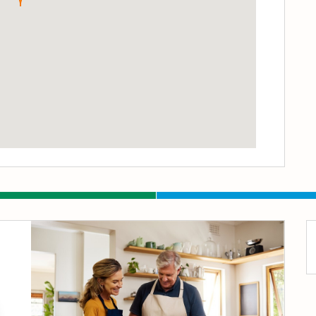
dent
ivant