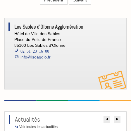
Précédent
Suivant
[CCO]
Les Sables d'Olonne Agglomération
Contacts
Hôtel de Ville des Sables
Place du Poilu de France
85100 Les Sables d'Olonne
02 51 23 16 00
info@lsoagglo.fr
Actualités
Précéde
Suiv
Voir toutes les actualités